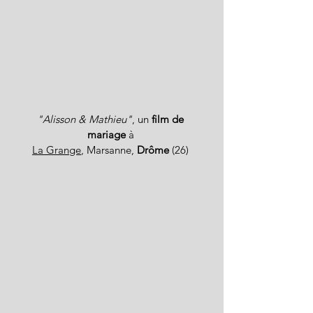
"Alisson & Mathieu"
, un
film de
mariage
à
La Grange
, Marsanne,
Drôme
(26)