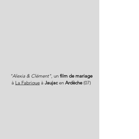
"Alexia & Clément"
, un
film de mariage
à
La Fabrique
à
Jaujac
en
Ardèche
(07)